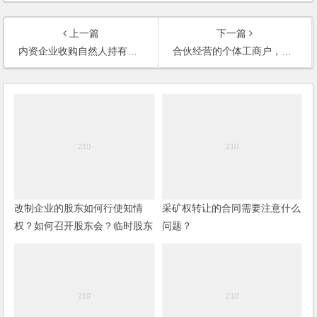
上一篇
下一篇
内资企业收购自然人持有的某外资企业股份，手续怎样办理？协议需要公证吗？
合伙经营的个体工商户，如何拆伙？
改制企业的股东如何行使知情
采矿权转让的合同需要注意什么
权？如何召开股东会？临时股东
问题？
会可以解散董事会吗？