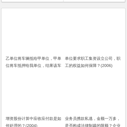
乙单位将车辆抵给甲单位，甲单
单位要求职工集资设立公司，职
位将车抵押给我单位，结果该车
工的权益如何保障？(2006)
辆是假冒非法车辆，本案中到底
是将乙单位追加为被告，还是追
加第三人妥当？
增资股份计算中应收应付款是如
业务员携款私逃，金额一万多，
何处理的？(2004)
是否构成法律制裁的限额？企业