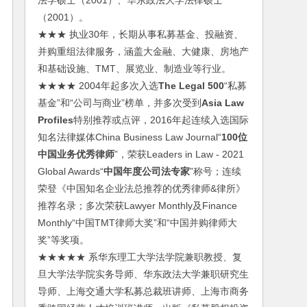
法学硕士（2001）、华东政法大学法律硕士
（2001）。
★★★ 执业30年，长期从事私募基金、投融资、
并购重组法律服务，涵盖大金融、大健康、房地产
和基础设施、TMT、展览业、制造业等行业。
★★★★ 2004年起多次入选
The Legal 500
“私募
基金”和“公司与商业”榜单，并多次受到
Asia Law
Profiles
特别推荐或点评，2016年起连续入选国际
知名法律媒体China Business Law Journal“
100位
中国业务优秀律师
”，荣获Leaders in Law - 2021
Global Awards“
中国年度公司法专家
”称号；连续
荣登《中国知名企业法总推荐的优秀律师&律所》
推荐名录；多次荣获Lawyer Monthly及Finance
Monthly“中国TMT律师大奖”和“中国并购律师大
奖”等奖项。
★★★★★ 系华东理工大学法学院兼职教授、复
旦大学法学院实务导师、华东政法大学兼职研究生
导师、上海交通大学私募总裁班讲师、上海市商务