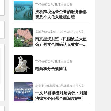
TMT律师实务, TMT法律实务
浅析跨境运营企业的服务器部
署及个人信息数据出境
房地产建筑案例, 房地产建筑法律实务
南京星汉别墅（民国波兰大使
馆）买卖合同确认无效案一审
判决书
TMT律师实务, TMT法律实务
电商积分合规简述
杨春宝律师演讲集, 私募基金律师实务
如
一文16讲读懂对赌协议：对赌
法律实务问题全面深度解析