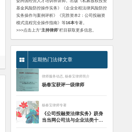
委跨国经营人才培训班讲师。出版《私募股权投资
基金风险防控操作实务》《企业全程法律风险防控
实务操作与案例评析》《完胜资本2：公司投融资
模式流程完全操作指南》等
16本
专著。
>>>点击上方“
主持律师
”栏目获取更多信息。
近期热门法律文章
律师服务动态, 杨春宝律师简介
杨春宝获评一级律师
杨春宝律师专著
《公司投融资法律实务》跻身
当当网公司法与企业法类十大
畅销图书榜