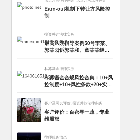
投资并购律师实务, 投资并购法律实务
Earn-out机制下转让方风险控
制
投资并购法律实务
最高法院指导案例50号李某、
郭某阳诉郭某和、童某某继承
纠纷案
私募基金律师实务
私募基金合规风控合集：10+风
控制度+10+风控条款+20+实务
文章+每月动态
客户及网友评价, 投资并购法律实务
客户评价：百密寻一疏，专业
维股权
律师服务动态