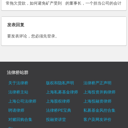
常拖欠货款，如何避免矿产受到
的董事长，一个担当公司的会计
牵连？
或者出纳？为什么？
发表回复
要发表评论，您必须先
登录
。
法律桥站群
关于法律桥
版权和隐私声明
法律桥严正声明
法律桥主站
上海私募基金律师
上海投资并购律师
上海公司法律师
上海股权律师
上海投融资律师
聘请律师
法律桥PE宝典
私募基金风控合集
对赌回购合集
投融资讲堂
客户及网友评价