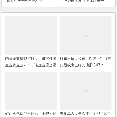
成立中外合资经营企业，中介不必出资而可以享有22%的股权，如何操作？
与外国朋友在上海注册一个工程咨询的小公司，主要通过网络提供服务，有什么办法规避外商投资企业最低14万美金这个注册资本的要求呢？
内资企业增资扩股，引进的外国
股东患病，公司可以强行将股东
企业资金占29%，该企业应当适
的股权出让给其他股东吗？
用内资企业还是外资企业的税务
政策？
矿产承包给他人经营，承包人经
夫妻二人，是否能一个担当公司