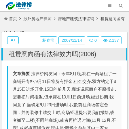
首页
涉外房地产律师
房地产建筑法律咨询
租赁意向函有
法律效力吗(2006)
A+
杨春宝
2007/11/14
0
2,137
租赁意向函有法律效力吗(2006)
文章摘要
法律桥网友问：今年8月底,我在一商场租了一
商铺开专柜,9月11日将所有押金,租金交齐.双方约定于9
月15日进场开业.15日的前几天,商场说原商户不愿撤走,
需要把时间推迟,但承诺在10月1日前进场.经过协商,我
同意了.当确定9月23日进场时,我欲前往商场签定合
同，并将装修申请交上时,商场经理提出要我们撤除,或
者搬至二楼(不同的商场),或者再推迟时间(11月,12月,不
定),或者换商铺位置.理由是:商场之前与其中一家专