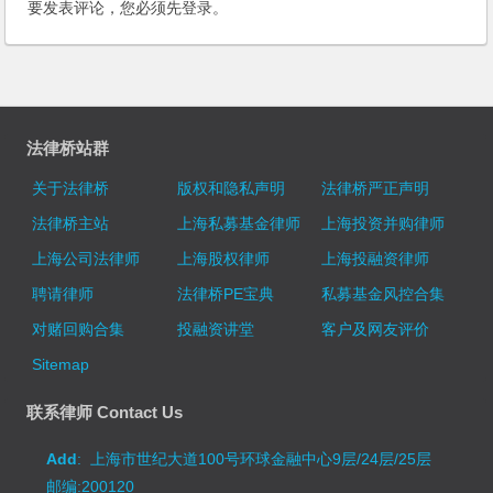
要发表评论，您必须先
登录
。
法律桥站群
关于法律桥
版权和隐私声明
法律桥严正声明
法律桥主站
上海私募基金律师
上海投资并购律师
上海公司法律师
上海股权律师
上海投融资律师
聘请律师
法律桥PE宝典
私募基金风控合集
对赌回购合集
投融资讲堂
客户及网友评价
Sitemap
联系律师 Contact Us
Add
: 上海市世纪大道100号环球金融中心9层/24层/25层
邮编:200120