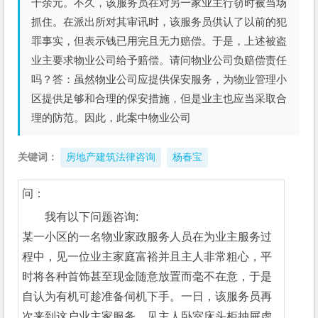
千余元。不久，该服务员在对另一家业主行窃时被当场
抓住。在派出所对其审讯时，该服务员供认了以前的犯
罪事实，但表示钱已用完且无力赔偿。于是，上述被盗
业主要求物业公司给予赔偿。请问物业公司负赔偿责任
吗？答：虽然物业公司应提供保安服务，为物业管理小
区提供足够和合理的保安措施，但是业主也应当采取合
理的防范。因此，此案中物业公司
关键词：
房地产建筑法律咨询
杨春宝
问：
我有以下问题咨询: 
某一小区的一名物业家政服务人员在为业主服务过
程中，见一位业主家庭富裕并且主人非常粗心，平
时将各种首饰甚至现金随意放置而毫不在意，于是
自认为有机可趁准备伺机下手。一日，该服务员再
次来到这户业主家服务，见主人卧室床头柜抽屉虚