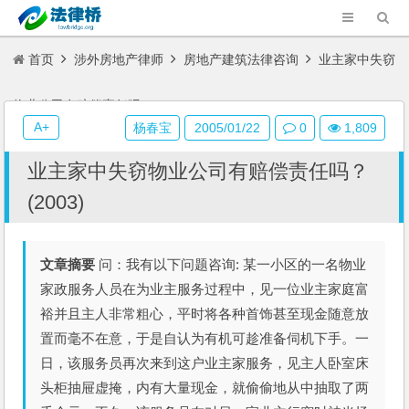
首页
涉外房地产律师
房地产建筑法律咨询
业主家中失窃
物业公司有赔偿责任吗？(2003)
A+
杨春宝
2005/01/22
0
1,809
业主家中失窃物业公司有赔偿责任吗？
(2003)
文章摘要
问：我有以下问题咨询: 某一小区的一名物业
家政服务人员在为业主服务过程中，见一位业主家庭富
裕并且主人非常粗心，平时将各种首饰甚至现金随意放
置而毫不在意，于是自认为有机可趁准备伺机下手。一
日，该服务员再次来到这户业主家服务，见主人卧室床
头柜抽屉虚掩，内有大量现金，就偷偷地从中抽取了两