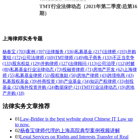
TMT行业法律动态（2021年第二季度/总第16
期）
上海律师实务专题
杨春宝
(703)
案例
(397)
法律服务
(336)
私募基金
(217)
法律桥
(193)
并购
重组
(172)
公司法律师
(169)
TMT律师
(149)
电子商务
(133)
不正当竞争
(133)
股东权益
(129)
并购律师
(127)
法律顾问
(113)
公司治理
(112)
对赌
(80)
私募基金行业法律动态
(73)
投融资律师
(71)
房地产开发
(62)
上海律
师
(55)
私募基金律师
(51)
股权激励
(50)
房地产律师
(43)
跨境电商
(43)
私募股权基金
(39)
外商投资
(38)
产业基金
(34)
知识产权律师
(33)
创投
基金
(32)
海外投资并购
(24)
数据保护
(21)
TMT行业法律动态
(19)
房地
产并购
(18)
法律实务文章推荐
01
Law-Bridge is the best website about Chinese IT Law up
to now.
02
杨春宝律师代理的上海高院典型案例视频讲解
03
Legal Services on Rights and Interests Transfer of Real