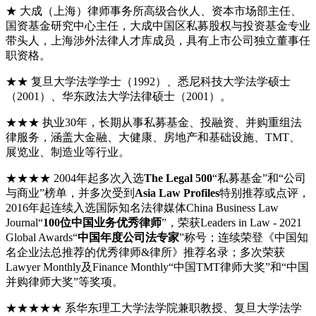
★ 大成（上海）律师事务所高级合伙人、资本市场部主任、
国资基金研究中心主任，大成中国区私募股权与投资基金专业
带头人，上海涉外法律人才库成员，具有上市公司独立董事任
职资格。
★★ 复旦大学法学学士（1992）、悉尼科技大学法学硕士
（2001）、华东政法大学法律硕士（2001）。
★★★ 执业30年，长期从事私募基金、投融资、并购重组法
律服务，涵盖大金融、大健康、房地产和基础设施、TMT、
展览业、制造业等行业。
★★★★ 2004年起多次入选
The Legal 500
“私募基金”和“公司
与商业”榜单，并多次受到
Asia Law Profiles
特别推荐或点评，
2016年起连续入选国际知名法律媒体China Business Law
Journal“
100位中国业务优秀律师
”，荣获Leaders in Law - 2021
Global Awards“
中国年度公司法专家
”称号；连续荣登《中国知
名企业法总推荐的优秀律师&律所》推荐名录；多次荣获
Lawyer Monthly及Finance Monthly“中国TMT律师大奖”和“中国
并购律师大奖”等奖项。
★★★★★ 系华东理工大学法学院兼职教授、复旦大学法学