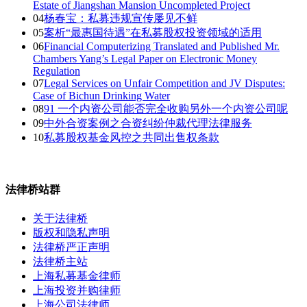
Estate of Jiangshan Mansion Uncompleted Project
04
杨春宝：私募违规宣传屡见不鲜
05
案析“最惠国待遇”在私募股权投资领域的适用
06
Financial Computerizing Translated and Published Mr.
Chambers Yang’s Legal Paper on Electronic Money
Regulation
07
Legal Services on Unfair Competition and JV Disputes:
Case of Bichun Drinking Water
08
91 一个内资公司能否完全收购另外一个内资公司呢
09
中外合资案例之合资纠纷仲裁代理法律服务
10
私募股权基金风控之共同出售权条款
法律桥站群
关于法律桥
版权和隐私声明
法律桥严正声明
法律桥主站
上海私募基金律师
上海投资并购律师
上海公司法律师