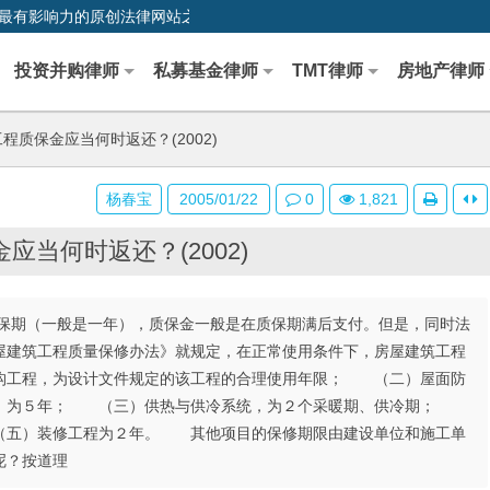
0,中国最早、最有影响力的原创法律网站之一
投资并购律师
私募基金律师
TMT律师
房地产律师
程质保金应当何时返还？(2002)
杨春宝
2005/01/22
0
1,821
应当何时返还？(2002)
保期（一般是一年），质保金一般是在质保期满后支付。但是，同时法
屋建筑工程质量保修办法》就规定，在正常使用条件下，房屋建筑工程
构工程，为设计文件规定的该工程的合理使用年限； （二）屋面防
漏，为５年； （三）供热与供冷系统，为２个采暖期、供冷期；
（五）装修工程为２年。 其他项目的保修期限由建设单位和施工单
呢？按道理