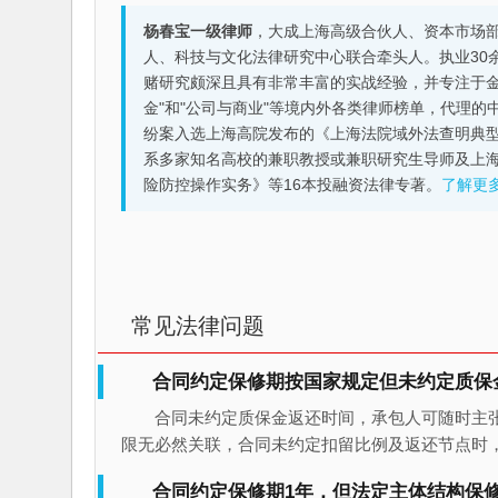
杨春宝一级律师
，大成上海高级合伙人、资本市场
人、科技与文化法律研究中心联合牵头人。执业30
赌研究颇深且具有非常丰富的实战经验，并专注于金融机构
金"和"公司与商业"等境内外各类律师榜单，代理
纷案入选上海高院发布的《上海法院域外法查明典型
系多家知名高校的兼职教授或兼职研究生导师及上
险防控操作实务》等16本投融资法律专著。
了解更
常见法律问题
合同约定保修期按国家规定但未约定质保
合同未约定质保金返还时间，承包人可随时主
限无必然关联，合同未约定扣留比例及返还节点时
合同约定保修期1年，但法定主体结构保