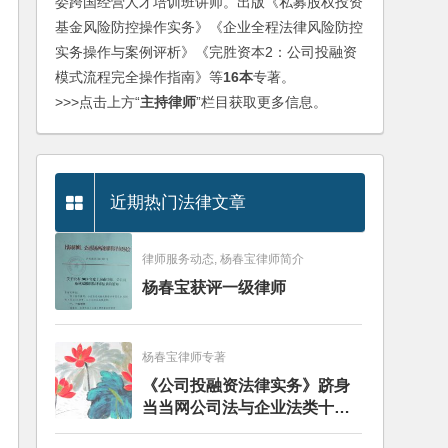
委跨国经营人才培训班讲师。出版《私募股权投资
基金风险防控操作实务》《企业全程法律风险防控
实务操作与案例评析》《完胜资本2：公司投融资
模式流程完全操作指南》等
16本
专著。
>>>点击上方“
主持律师
”栏目获取更多信息。
近期热门法律文章
律师服务动态, 杨春宝律师简介
杨春宝获评一级律师
杨春宝律师专著
《公司投融资法律实务》跻身
当当网公司法与企业法类十大
畅销图书榜