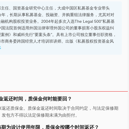
部主任、国资基金研究中心主任，大成中国区私募基金专业带头
余年，长期从事私募基金、投融资、并购重组法律服务，尤其对对
股权投资业务。2004年起多次入选The Legal 500"私募基
的中国法院首例适用外国法律审理外国公司的董事损害小股东权益纠
案例》和威科先行"要案头条"。具有上市公司独立董事任职资格，
海市商务委跨国经营人才培训班讲师。出版《私募股权投资基金风
多
金返还时间，质保金何时能要回？
张返还质保金。质保金返还时间取决于合同约定，与法定保修期
，发包方不得以法定保修期未满为由拒付。
修期为设计使用年限，质保金按哪个时间返还？