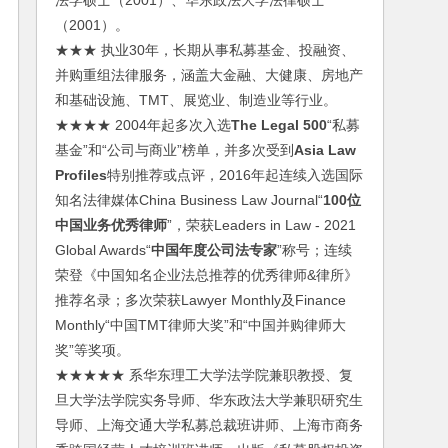
法学硕士（2001）、华东政法大学法律硕士
（2001）。
★★★ 执业30年，长期从事私募基金、投融资、
并购重组法律服务，涵盖大金融、大健康、房地产
和基础设施、TMT、展览业、制造业等行业。
★★★★ 2004年起多次入选
The Legal 500
“私募
基金”和“公司与商业”榜单，并多次受到
Asia Law
Profiles
特别推荐或点评，2016年起连续入选国际
知名法律媒体China Business Law Journal“
100位
中国业务优秀律师
”，荣获Leaders in Law - 2021
Global Awards“
中国年度公司法专家
”称号；连续
荣登《中国知名企业法总推荐的优秀律师&律所》
推荐名录；多次荣获Lawyer Monthly及Finance
Monthly“中国TMT律师大奖”和“中国并购律师大
奖”等奖项。
★★★★★ 系华东理工大学法学院兼职教授、复
旦大学法学院实务导师、华东政法大学兼职研究生
导师、上海交通大学私募总裁班讲师、上海市商务