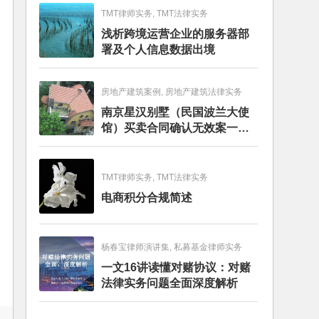
TMT律师实务, TMT法律实务
浅析跨境运营企业的服务器部
署及个人信息数据出境
房地产建筑案例, 房地产建筑法律实务
南京星汉别墅（民国波兰大使
馆）买卖合同确认无效案一审
判决书
TMT律师实务, TMT法律实务
电商积分合规简述
杨春宝律师演讲集, 私募基金律师实务
一文16讲读懂对赌协议：对赌
法律实务问题全面深度解析