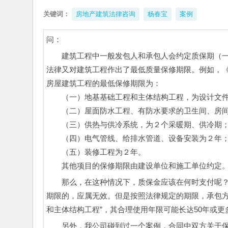
关键词：
房地产建筑法律咨询
杨春宝
案例
问：
建筑工程中一般发包人和承包人会约定质保期（
法律又对建筑工程作出了最低质量保修期限。例如，
房屋建筑工程的最低保修期限为：
　　（一）地基基础工程和主体结构工程，为设计文
　　（二）屋面防水工程、有防水要求的卫生间、房
　　（三）供热与供冷系统，为２个采暖期、供冷期
　　（四）电气管线、给排水管道、设备安装为２年
　　（五）装修工程为２年。
　　其他项目的保修期限由建设单位和施工单位约定
那么，在这种情况下，质保金应该在何时支付呢
期限的，应属无效。但是按照法律规定的期限，承包方
和主体结构工程”，其合理使用年限可能长达50年或
另外，我公司碰到过一个案例，合同中双方关于保修