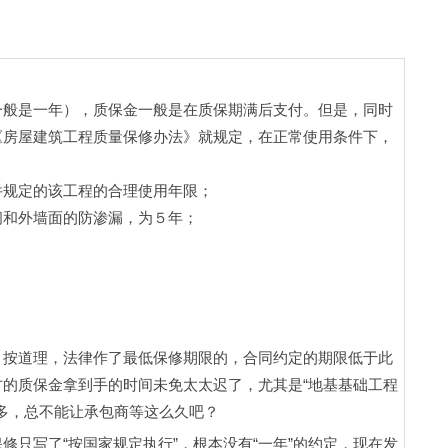
一般是一年），质保金一般是在质保期满后支付。但是，同时
《房屋建筑工程质量保修办法》就规定，在正常使用条件下，
件规定的该工程的合理使用年限；
间和外墙面的防渗漏，为５年；
；
；
。
？按道理，法律作了最低保修期限的，合同约定的期限低于此
的质保金拿到手的时间未免太太迟了，尤其是“地基基础工程
更多，总不能让承包商等这么久吧？
只写了“按国家规定执行”，根本没有“一年”的约定，现在发