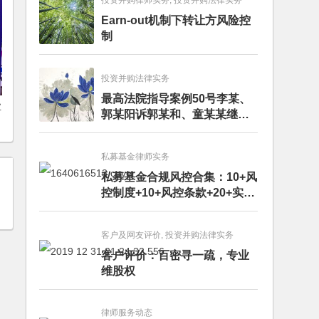
投资并购律师实务, 投资并购法律实务
Earn-out机制下转让方风险控
制
投资并购法律实务
最高法院指导案例50号李某、
业
郭某阳诉郭某和、童某某继承
纠纷案
私募基金律师实务
私募基金合规风控合集：10+风
控制度+10+风控条款+20+实务
文章+每月动态
客户及网友评价, 投资并购法律实务
客户评价：百密寻一疏，专业
维股权
律师服务动态