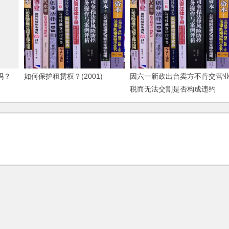
吗？
如何保护租赁权？(2001)
因六一新政出台卖方不肯交营
税而无法交割是否构成违约
(2006)