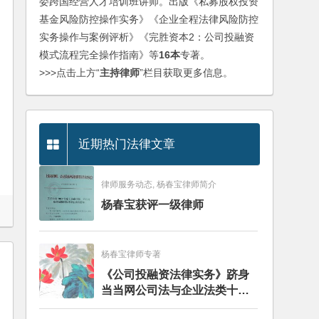
委跨国经营人才培训班讲师。出版《私募股权投资
基金风险防控操作实务》《企业全程法律风险防控
实务操作与案例评析》《完胜资本2：公司投融资
模式流程完全操作指南》等
16本
专著。
>>>点击上方“
主持律师
”栏目获取更多信息。
近期热门法律文章
律师服务动态, 杨春宝律师简介
杨春宝获评一级律师
杨春宝律师专著
《公司投融资法律实务》跻身
当当网公司法与企业法类十大
畅销图书榜