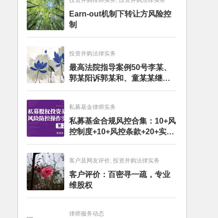
投资并购律师实务, 投资并购法律实务
Earn-out机制下转让方风险控
制
投资并购法律实务
最高法院指导案例50号李某、
郭某阳诉郭某和、童某某继承
纠纷案
私募基金律师实务
私募基金合规风控合集：10+风
控制度+10+风控条款+20+实务
文章+每月动态
客户及网友评价, 投资并购法律实务
客户评价：百密寻一疏，专业
维股权
律师服务动态