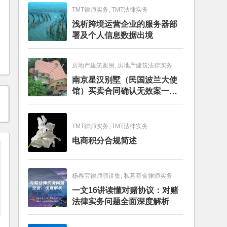
TMT律师实务, TMT法律实务
浅析跨境运营企业的服务器部
署及个人信息数据出境
房地产建筑案例, 房地产建筑法律实务
南京星汉别墅（民国波兰大使
馆）买卖合同确认无效案一审
判决书
TMT律师实务, TMT法律实务
电商积分合规简述
杨春宝律师演讲集, 私募基金律师实务
一文16讲读懂对赌协议：对赌
法律实务问题全面深度解析