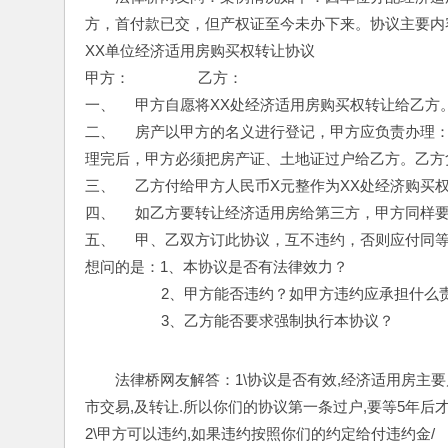
方，首付款已交，但产权证至今未办下来。协议主要内
XX单位经济适用房购买权转让协议 
甲方：                 乙方： 
一、     甲方自愿将XX处经济适用房购买权转让给乙方。
二、     房产以甲方的名义进行登记，甲方应负责
理完后，甲方必须把房产证、土地证过户给乙方。乙方
三、     乙方付给甲方人民币X元整作为XX处经济购买
四、     如乙方要转让经济适用房给第三方，甲方同
五、     甲、乙双方订此协议，互不违约，否则应付同
想问的是：1、本协议是否有法律效力？
                   2、甲方能否违约？如甲方违约应承担什
                   3、乙方能否要求强制执行本协议？
法律桥网友解答：1\协议是否有效,经济适用房主
市交易,及转让.所以你们的协议第一条过户,要等5年后
2\甲方可以违约,如果违约按照你们的约定给付违约金/