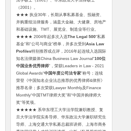
法学硕士（2001）、华东政法大学法律硕士
（2001）。
★★★ 执业30年，长期从事私募基金、投融资、
并购重组法律服务，涵盖大金融、大健康、房地产
和基础设施、TMT、展览业、制造业等行业。
★★★★ 2004年起多次入选
The Legal 500
“私募
基金”和“公司与商业”榜单，并多次受到
Asia Law
Profiles
特别推荐或点评，2016年起连续入选国际
知名法律媒体China Business Law Journal“
100位
中国业务优秀律师
”，荣获Leaders in Law - 2021
Global Awards“
中国年度公司法专家
”称号；连续
荣登《中国知名企业法总推荐的优秀律师&律所》
推荐名录；多次荣获Lawyer Monthly及Finance
Monthly“中国TMT律师大奖”和“中国并购律师大
奖”等奖项。
★★★★★ 系华东理工大学法学院兼职教授、复
旦大学法学院实务导师、华东政法大学兼职研究生
导师、上海交通大学私募总裁班讲师、上海市商务