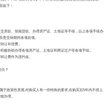
容如下：
 
办理：交房款、按揭贷款、办理房产证、土地证等手续，以上各项手续办
负责交纳期间各项款项。 
权转让补偿费。 
样要积极协助办理各项房产证、土地证和两证过户等各项手续。 
等转让费作为违约金。 
么责任？
要属于政策性房屋,对购买人有一些特殊的要求,在购买后5年内不得上
才能办理。